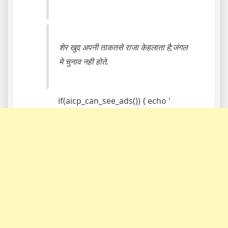
शेर खुद अपनी ताकतसे राजा केहलाता है;जंगल
मे चुनाव नही होते.
if(aicp_can_see_ads()) { echo '