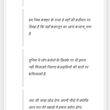
हम जिस ‪#‎शहर‬ के राजा हे वहाँ की ‪#‎दीवार‬ पर
लिखा है कि यहाँ ‪#‎कानून‬ का आना ‪#‎जाना_मना‬
है.
दुनिया मे लोग ‪#‎केले‬ के छिलके पर भी इतना
नही फिसलते जितना ‪#‎लड़कियों‬ की बातो पर
‪#‎फिसलते‬ है.
जरा सी जगह छोड देना अपनी नीदो मै क्योकि
आज रात तेरे ख्बाबो मै हमारा बसेरा होगा.